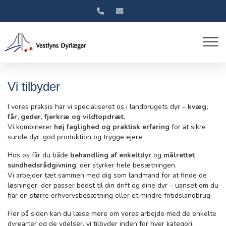
Gå
til
hovedindhold
Vi tilbyder
I vores praksis har vi specialiseret os i landbrugets dyr –
kvæg,
får, geder, fjerkræ og vildtopdræt
.
Vi kombinerer
høj faglighed og praktisk erfaring
for at sikre
sunde dyr, god produktion og trygge ejere.
Hos os får du både
behandling af enkeltdyr
og
målrettet
sundhedsrådgivning
, der styrker hele besætningen.
Vi arbejder tæt sammen med dig som landmand for at finde de
løsninger, der passer bedst til din drift og dine dyr – uanset om du
har en større erhvervsbesætning eller et mindre fritidslandbrug.
Her på siden kan du læse mere om vores arbejde med de enkelte
dyrearter og de ydelser, vi tilbyder inden for hver kategori.