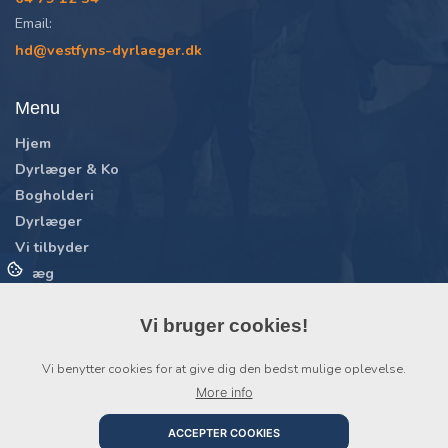
Email:
hd@vestfyns-dyrlaeger.dk
Menu
Hjem
Dyrlæger & Ko
Bogholderi
Dyrlæger
Vi tilbyder
Kvæg
Får og geder
Hest
Vi bruger cookies!
Vildtopdræt og fjerkræ
Vi benytter cookies for at give dig den bedst mulige oplevelse.
Book besøg
More info
Døgnvagt
Kontakt
ACCEPTER COOKIES