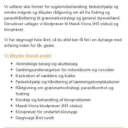
Vi udfører alle former for sygdomsbehandling, fødselshjælp og
mindre indgreb og tilbyder rådgivning om alt fra fodring og
parasithåndtering til græsmarksstrategi og generel dyrevelfærd.
Derudover udtager vi blodprøver til Maedi-Visna (M3 status) og
klovprøver.
Vi har døgnvagt hele året, så du altid kan få fat i en dyrlæge med
erfaring inden for får, geder.
Vi tilbyder blandt andet
Almindelige besøg og akutbesøg
Gødningsundersøgelser for indvoldsorm og coccidier
Kastration af væddere og bukke
Fødselshjælp og håndtering af læmmingskomplikationer
Rådgivning om græsmarksstrategi, parasitkontrol og
fodring
Klovklip og behandling af klovproblemer
Maedi-Visna blodprøver (M3 status)
Klovprøver for ondartet klovsyge
Døgnvagt året rundt