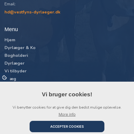
Email:
hd@vestfyns-dyrlaeger.dk
Menu
Hjem
Dyrlæger & Ko
Bogholderi
Dyrlæger
Vi tilbyder
Kvæg
Får og geder
Hest
Vi bruger cookies!
Vildtopdræt og fjerkræ
Vi benytter cookies for at give dig den bedst mulige oplevelse.
Book besøg
More info
Døgnvagt
Kontakt
ACCEPTER COOKIES